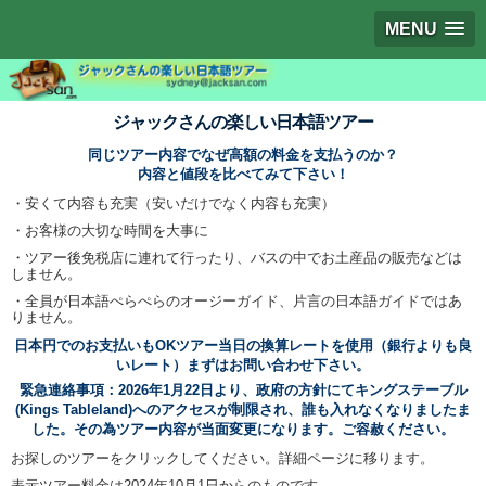
MENU
ジャックさんの楽しい日本語ツアー
同じツアー内容でなぜ高額の料金を支払うのか？
内容と値段を比べてみて下さい！
・安くて内容も充実（安いだけでなく内容も充実）
・お客様の大切な時間を大事に
・ツアー後免税店に連れて行ったり、バスの中でお土産品の販売などは
しません。
・全員が日本語ぺらぺらのオージーガイド、片言の日本語ガイドではあ
りません。
日本円でのお支払いもOKツアー当日の換算レートを使用（銀行よりも良
いレート）まずはお問い合わせ下さい。
緊急連絡事項：2026年1月22日より、政府の方針にてキングステーブル
(Kings Tableland)へのアクセスが制限され、誰も入れなくなりましたま
した。その為ツアー内容が当面変更になります。ご容赦ください。
お探しのツアーをクリックしてください。詳細ページに移ります。
表示ツアー料金は2024年10月1日からのものです