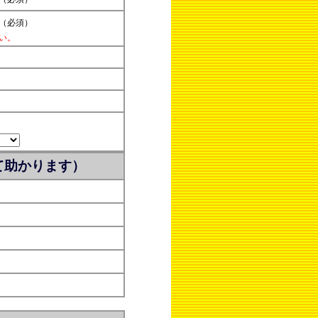
（必須）
い。
て助かります）