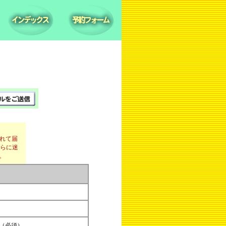
されて届
さらに迷
。
（必須）