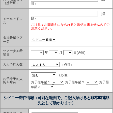
（携帯可）
須）
（必
須）
メールアドレ
ス
ご注意：お間違えになられると返信出来ませんのでご
注意ください。
参加希望ツア
ー名
ツアー参加希
年
月
日
(必須)
望日
大人予約人数
（必須）
（必須）
お子様予約人
お子様年齢１
お子様年齢２
お子様
数と年齢
年齢３
シドニー滞在情報（可能な範囲で、ご記入頂けると非常時連絡
先として助かります）