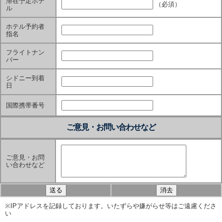
滞在予定ホテ
（必須）
ル
ホテル予約者
指名
フライトナン
バー
シドニー到着
日
国際携帯番号
ご意見・お問い合わせなど
ご意見・お問
い合わせなど
※IPアドレスを記録しております。いたずらや嫌がらせ等はご遠慮くださ
い