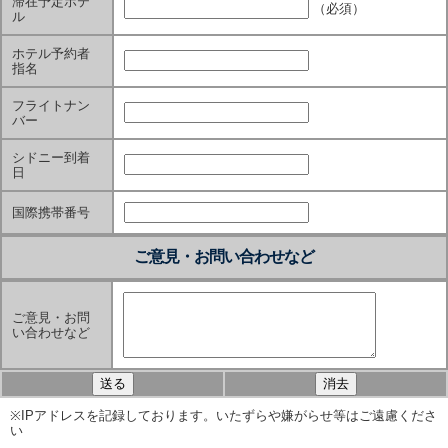
滞在予定ホテ
（必須）
ル
ホテル予約者
指名
フライトナン
バー
シドニー到着
日
国際携帯番号
ご意見・お問い合わせなど
ご意見・お問
い合わせなど
※IPアドレスを記録しております。いたずらや嫌がらせ等はご遠慮くださ
い