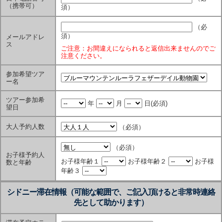
（携帯可）
須）
（必
須）
メールアドレ
ス
ご注意：お間違えになられると返信出来ませんのでご
注意ください。
参加希望ツア
ー名
ツアー参加希
年
月
日
(必須)
望日
大人予約人数
（必須）
（必須）
お子様予約人
お子様年齢１
お子様年齢２
お子様
数と年齢
年齢３
シドニー滞在情報（可能な範囲で、ご記入頂けると非常時連絡
先として助かります）